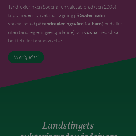
Tandregleringen Söder är en väletablerad (sen 2003),
toppmodern privat mottagning på
Södermalm
,
specialiserad på
tandregleringsvård
för
barn
(med eller
utan tandregleringserbjudande) och
vuxna
med olika
bettfel eller tandavvikelse.
Vi erbjuder!
Landstingets