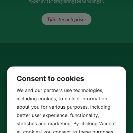
typer av tandregleringsbehandlingar.
Tjänster och priser
Konsultation
Consent to cookies
We and our partners use technologies,
Du är alltid välkommen att kontakta oss för ett
including cookies, to collect information
första besök (Konsultation) med eller utan
about you for various purposes, including:
Landstingets tandregleringserbjudande eller
remiss.
better user experience, functionality,
statistics and marketing. By clicking 'Accept
all cookies' you consent to these purposes.
Kontakta oss