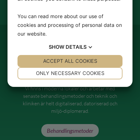
You can read more about our use of
cookies and processing of personal data on
our website.
SHOW
DETAILS
Senaste
YES
ACCEPT ALL COOKIES
NO
YES
NO
NECESSARY
PREFERENCES
behandlingsmetoder
ONLY NECESSARY COOKIES
YES
NO
YES
NO
Vi finns i moderna lokaler och arbetar med
MARKETING
STATISTICS
senaste behandlingsmetoder och teknik och
kliniken är helt digitaliserad, datoriserad och
miljö-diplomerad.
Behandlingsmetoder